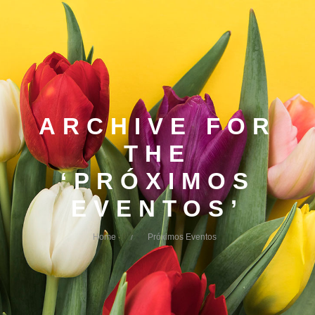
ARCHIVE FOR
THE
‘PRÓXIMOS
EVENTOS’
Home
Próximos Eventos
/