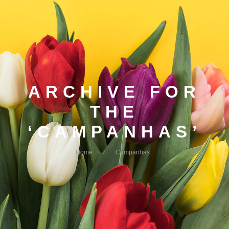
ARCHIVE FOR
THE
‘CAMPANHAS’
Home
Campanhas
/