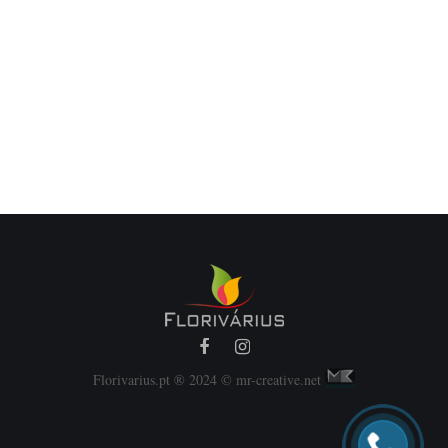
Florivarius.pt ® 2024 © mr-creative.net