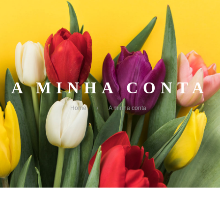
A MINHA CONTA
Home
A minha conta
/