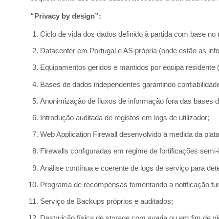
“Privacy by design”:
Ciclo de vida dos dados definido à partida com base no 
Datacenter em Portugal e AS própria (onde estão as inf
Equipamentos geridos e mantidos por equipa residente 
Bases de dados independentes garantindo confiabilidade
Anonimização de fluxos de informação fora das bases d
Introdução auditada de registos em logs de utilizador;
Web Application Firewall desenvolvido à medida da plat
Firewalls configuradas em regime de fortificações semi
Análise contínua e coerente de logs de serviço para d
Programa de recompensas fomentando a notificação fun
Serviço de Backups próprios e auditados;
Destruição física de storage com avaria ou em fim de vi