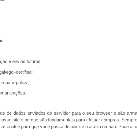
in;
ção e envios futuros;
l/egoi-certified;
ti-spam-policy;
omunicações.
ade de dados enviados do servidor para o seu browser e são arma
o nosso site e porque são fundamentais para efetuar compras. Sempr
 um cookie para que você possa decidir se o aceita ou não. Pode aind