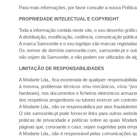
Para mais informações, por favor consulte a nossa
Polític
PROPRIEDADE INTELECTUAL E COPYRIGHT
Toda a informação contida neste site, o seu desenho gráfi
A distribuição, modificação, cedência, comunicação pública
A marca Samsonite e o seu logótipo são marcas registadas,
Os nomes de domínio samsonite.com, samsonite.pt e outr
não sejam da Samsonite, e não podem ser utilizados de al
LIMITAÇÃO DE RESPONSABILIDADES
A Modarte Lda., fica exonerada de qualquer responsabilida
à mesma, problemas técnicos e/ou mecânicos, vírus “produz
hardware), nos documentos e ficheiros eletrónicos armaze
dos respetivos progenitores ou tutores exercer um control
A Modarte Lda., não se responsabiliza por atos fraudulentos
O site samsonite.pt pode fornecer links para outros website
práticas de privacidade e políticas sobre as quais Modar
páginas que, consoante o caso, sejam sugeridas pela empres
A Modarte Lda., não é responsável pelas comunicações qu