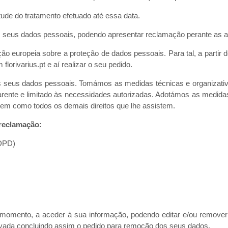
tude do tratamento efetuado até essa data.
os seus dados pessoais, podendo apresentar reclamação perante as au
ção europeia sobre a proteção de dados pessoais. Para tal, a parti
rivarius.pt e aí realizar o seu pedido.
s seus dados pessoais. Tomámos as medidas técnicas e organizati
nsparente e limitado às necessidades autorizadas. Adotámos as medi
bem como todos os demais direitos que lhe assistem.
 reclamação:
DPD)
er momento, a aceder à sua informação, podendo editar e/ou remover 
vada concluindo assim o pedido para remoção dos seus dados.