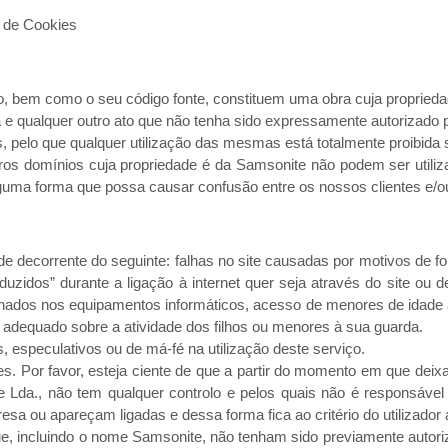
a de Cookies
co, bem como o seu código fonte, constituem uma obra cuja propriedad
 e qualquer outro ato que não tenha sido expressamente autorizado pel
 pelo que qualquer utilização das mesmas está totalmente proibida s
os domínios cuja propriedade é da Samsonite não podem ser utili
guma forma que possa causar confusão entre os nossos clientes e/o
de decorrente do seguinte: falhas no site causadas por motivos de fo
idos” durante a ligação à internet quer seja através do site ou de
nados nos equipamentos informáticos, acesso de menores de idade a
o adequado sobre a atividade dos filhos ou menores à sua guarda.
, especulativos ou de má-fé na utilização deste serviço.
s. Por favor, esteja ciente de que a partir do momento em que deixa 
te Lda., não tem qualquer controlo e pelos quais não é responsável 
a ou apareçam ligadas e dessa forma fica ao critério do utilizador 
e, incluindo o nome Samsonite, não tenham sido previamente autori