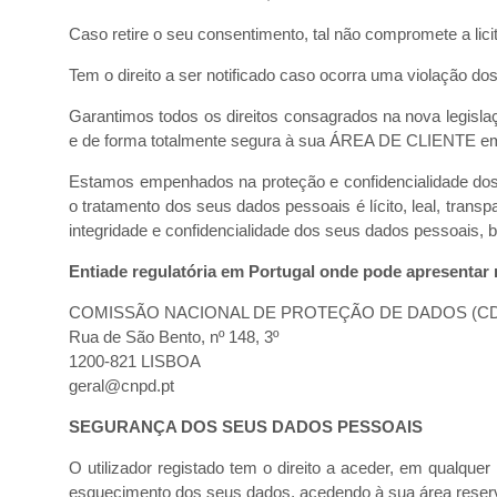
Caso retire o seu consentimento, tal não compromete a lici
Tem o direito a ser notificado caso ocorra uma violação d
Garantimos todos os direitos consagrados na nova legisla
e de forma totalmente segura à sua ÁREA DE CLIENTE em flo
Estamos empenhados na proteção e confidencialidade do
o tratamento dos seus dados pessoais é lícito, leal, tra
integridade e confidencialidade dos seus dados pessoais, 
Entiade regulatória em Portugal onde pode apresentar
COMISSÃO NACIONAL DE PROTEÇÃO DE DADOS (C
Rua de São Bento, nº 148, 3º
1200-821 LISBOA
geral@cnpd.pt
SEGURANÇA DOS SEUS DADOS PESSOAIS
O utilizador registado tem o direito a aceder, em qualqu
esquecimento dos seus dados, acedendo à sua área reser