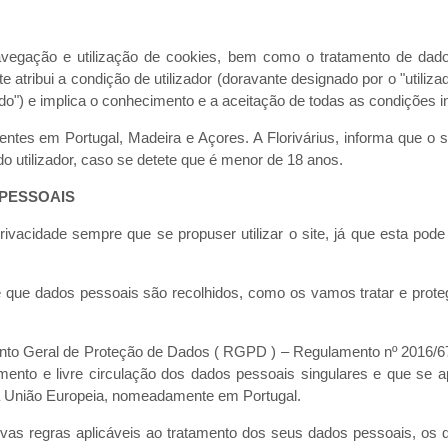
navegação e utilização de cookies, bem como o tratamento de dados
e atribui a condição de utilizador (doravante designado por o "utiliza
ado") e implica o conhecimento e a aceitação de todas as condições in
tes em Portugal, Madeira e Açores. A Florivárius, informa que o s
do utilizador, caso se detete que é menor de 18 anos.
 PESSOAIS
Privacidade sempre que se propuser utilizar o site, já que esta pode
re que dados pessoais são recolhidos, como os vamos tratar e prote
ento Geral de Proteção de Dados ( RGPD ) – Regulamento nº 2016/6
amento e livre circulação dos dados pessoais singulares e que se 
a União Europeia, nomeadamente em Portugal.
vas regras aplicáveis ao tratamento dos seus dados pessoais, os d