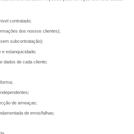
nível contratado;
ormações dos nossos clientes);
(sem subcontratação);
 e estanquicidade;
e dados de cada cliente;
aforma;
-independentes;
etecção de ameaças;
damentada de erros/falhas;
da.