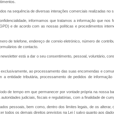
ntimentos.
os na sequência de diversas interações comerciais realizadas no site
nfidencialidade, informamos que tratamos a informação que nos fo
PD) e de acordo com as nossas políticas e procedimentos interno
ero de telefone, endereço de correio eletrónico, número de contribu
ormulários de contacto.
ewsletter está a dar o seu consentimento, pessoal, voluntário, consc
se, exclusivamente, ao processamento das suas encomendas e comun
a entidade tributária, processamento de pedidos de informação e
ríodo de tempo em que permanecer por vontade própria na nossa b
toridades judiciais, fiscais e regulatórias, com a finalidade de cum
os pessoais, bem como, dentro dos limites legais, de os alterar, op
r todos os demais direitos previstos na Lei ( salvo quanto aos dad