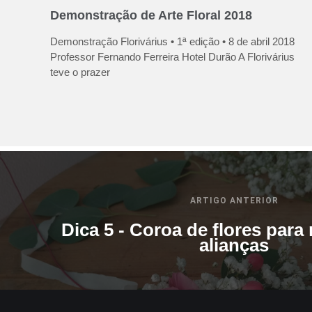
Demonstração de Arte Floral 2018
Demonstração Florivárius • 1ª edição • 8 de abril 2018
Professor Fernando Ferreira Hotel Durão A Florivárius
teve o prazer
ARTIGO ANTERIOR
Dica 5 - Coroa de flores para
alianças