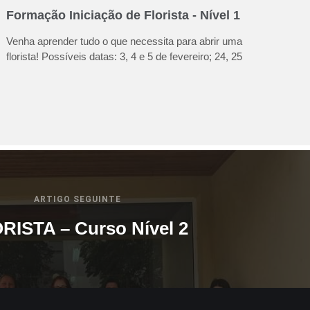
Formação Iniciação de Florista - Nível 1
Venha aprender tudo o que necessita para abrir uma
florista! Possíveis datas: 3, 4 e 5 de fevereiro; 24, 25
ARTIGO SEGUINTE
RISTA – Curso Nível 2