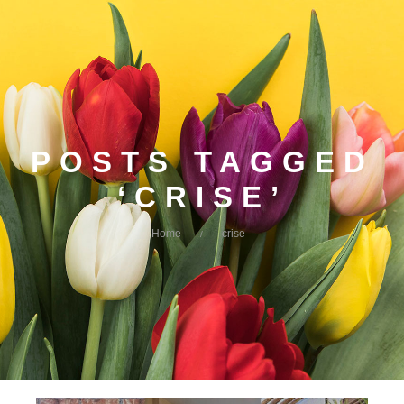
POSTS TAGGED
‘CRISE’
Home
crise
/