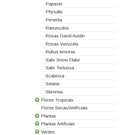
Papaver
Physalis
Pimenta
Ranunculus
Rosas David Austin
Rosas Vuvuzela
Rubus Amoras
Salix Snow Flake
Salix Tortuosa
Scabiosa
Setaria
Skimmia
Flores Tropicais
Flores Secas/Artifíciais
Todas as Flores Tropicais
Plantas
Alpinias
Plantas Artificiais
Berzelias
Todas as Plantas
Verdes
Brunias
Gerbera de Vaso
Todas as Plantas Artificiais