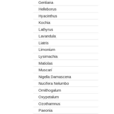
Hydrangeas
Gentiana
Ilex
Helleborus
Lilium
Hyacinthus
Lisiantos
Kochia
Moluccella
Lathyrus
Monoflor
Lavandula
Phaleonopsis
Liatris
Polianthes - Nardus
Limonium
Rosas do Equador
Lysimachia
Rosas da Holanda
Matiolas
Rosas Nacionais
Muscari
Rosas Spray
Nigella Damascena
Santini
Nucifera Nelumbo
Sedum
Ornithogalum
Viburnum
Oxypetalum
Vivaz
Ozothamnus
Paeonia