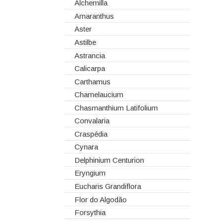
Corantes
Anêmonas
Alchemilla
Dia dos Namorados
Embalagens
Antirrinos
Amaranthus
Natal
Esponjas
Antúrios
Aster
Estruturas
Bambú
Astilbe
Fitas
Bouvardia
Astrancia
Gaiolas
Brássicas
Calicarpa
Lanternas
Celosias
Carthamus
Madeiras
Chrysanthemum
Chamelaucium
Spray
Cravos
Chasmanthium Latifolium
Tabuleiros/Bases
Cymbidium
Convalaria
Telas/Tecidos
Dalias
Craspédia
Vidros
Dendrobium
Cynara
Eremurus
Delphinium Centurion
Fresias
Eryngium
Gerberas
Eucharis Grandiflora
Girassol
Flor do Algodão
Gladiolus
Forsythia