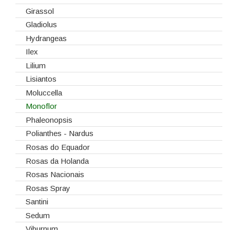
Girassol
Gladiolus
Hydrangeas
Ilex
Lilium
Lisiantos
Moluccella
Monoflor
Phaleonopsis
Polianthes - Nardus
Rosas do Equador
Rosas da Holanda
Rosas Nacionais
Rosas Spray
Santini
Sedum
Viburnum