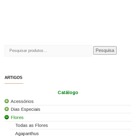
Pesquisar
Pesquisa
por:
ARTIGOS
Catálogo
Acessórios
Dias Especiais
Todos os Acessórios
Flores
Alfinetes
25 de Abril
Arames
Casamentos
Todas as Flores
Caixas e Sacos
Dia da Mãe
Agapanthus