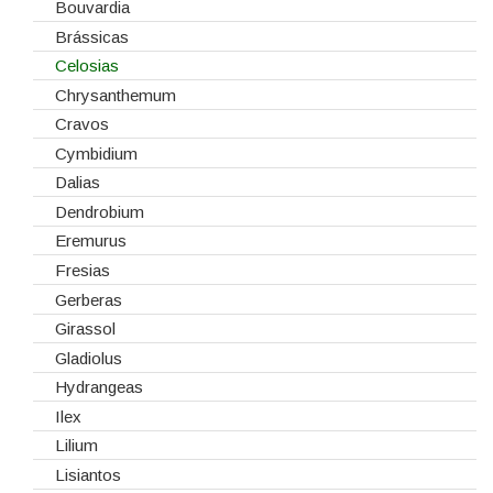
Fitas
Bouvardia
Gaiolas
Brássicas
Lanternas
Celosias
Madeiras
Chrysanthemum
Spray
Cravos
Tabuleiros/Bases
Cymbidium
Telas/Tecidos
Dalias
Vidros
Dendrobium
Eremurus
Fresias
Gerberas
Girassol
Gladiolus
Hydrangeas
Ilex
Lilium
Lisiantos