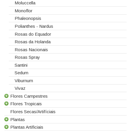
Moluccella
Monoflor
Phaleonopsis
Polianthes - Nardus
Rosas do Equador
Rosas da Holanda
Rosas Nacionais
Rosas Spray
Santini
Sedum
Viburnum
Vivaz
Flores Campestres
Flores Tropicais
Todas as Flores Campestres
Flores Secas/Artifíciais
Anigozanthos
Todas as Flores Tropicais
Plantas
Alstroemeria
Alpinias
Plantas Artificiais
Alchemilla
Berzelias
Todas as Plantas