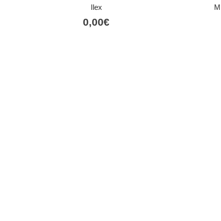
Ilex
M
0,00
€