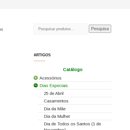
Pesquisar
Pesquisa
os
por:
ARTIGOS
Catálogo
Acessórios
Dias Especiais
Todos os Acessórios
Alfinetes
25 de Abril
Arames
Casamentos
Caixas e Sacos
Dia da Mãe
Cartões e Etiquetas
Dia da Mulher
Dia de Todos os Santos (1 de
Cola Fria
Novembro)