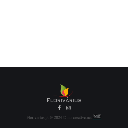
Florivarius.pt ® 2024 © mr-creative.net