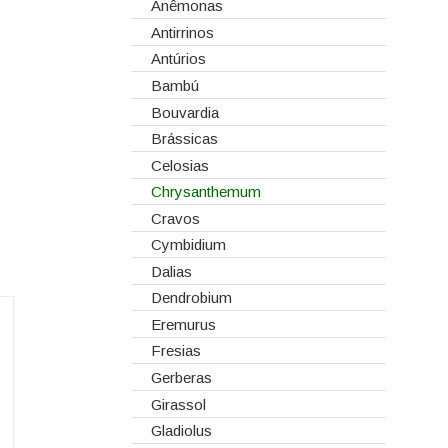
Corantes
Anêmonas
Dia dos Namorados
Embalagens
Antirrinos
Natal
Esponjas
Antúrios
Estruturas
Bambú
Fitas
Bouvardia
Gaiolas
Brássicas
Lanternas
Celosias
Madeiras
Chrysanthemum
Spray
Cravos
Tabuleiros/Bases
Cymbidium
Telas/Tecidos
Dalias
Vidros
Dendrobium
Eremurus
Fresias
Gerberas
Girassol
Gladiolus