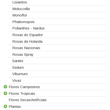
Lisiantos
Moluccella
Monoflor
Phaleonopsis
Polianthes - Nardus
Rosas do Equador
Rosas da Holanda
Rosas Nacionais
Rosas Spray
Santini
Sedum
Viburnum
Vivaz
Flores Campestres
Flores Tropicais
Todas as Flores Campestres
Flores Secas/Artifíciais
Anigozanthos
Todas as Flores Tropicais
Plantas
Alstroemeria
Alpinias