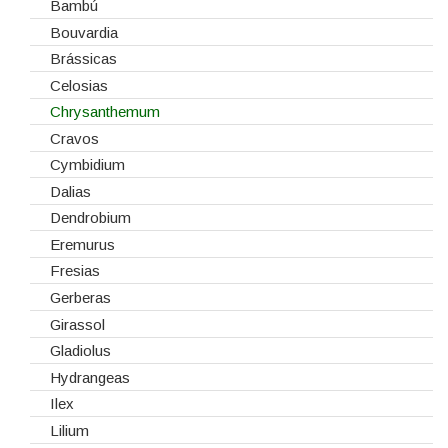
Estruturas
Bambú
Fitas
Bouvardia
Gaiolas
Brássicas
Lanternas
Celosias
Madeiras
Chrysanthemum
Spray
Cravos
Tabuleiros/Bases
Cymbidium
Telas/Tecidos
Dalias
Vidros
Dendrobium
Eremurus
Fresias
Gerberas
Girassol
Gladiolus
Hydrangeas
Ilex
Lilium