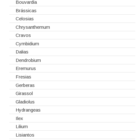
Fitas
Bouvardia
Gaiolas
Brássicas
Lanternas
Celosias
Madeiras
Chrysanthemum
Spray
Cravos
Tabuleiros/Bases
Cymbidium
Telas/Tecidos
Dalias
Vidros
Dendrobium
Eremurus
Fresias
Gerberas
Girassol
Gladiolus
Hydrangeas
Ilex
Lilium
Lisiantos