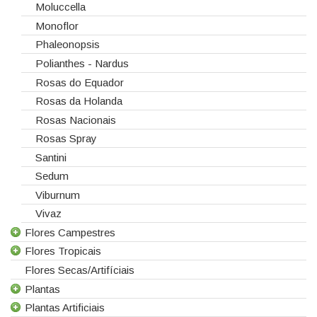
Moluccella
Monoflor
Phaleonopsis
Polianthes - Nardus
Rosas do Equador
Rosas da Holanda
Rosas Nacionais
Rosas Spray
Santini
Sedum
Viburnum
Vivaz
Flores Campestres
Flores Tropicais
Todas as Flores Campestres
Flores Secas/Artifíciais
Anigozanthos
Todas as Flores Tropicais
Plantas
Alstroemeria
Alpinias
Plantas Artificiais
Alchemilla
Berzelias
Todas as Plantas