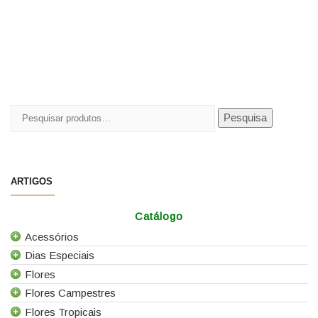
Pesquisar
Pesquisa
por:
ARTIGOS
Catálogo
Acessórios
Dias Especiais
Todos os Acessórios
Flores
Alfinetes
25 de Abril
Flores Campestres
Arames
Casamentos
Todas as Flores
Flores Tropicais
Caixas e Sacos
Dia da Mãe
Agapanthus
Todas as Flores Campestres