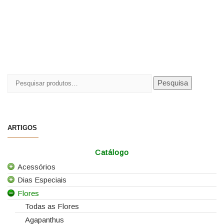
Pesquisar
Pesquisa
por:
ARTIGOS
Catálogo
Acessórios
Dias Especiais
Todos os Acessórios
Flores
Alfinetes
25 de Abril
Arames
Casamentos
Todas as Flores
Caixas e Sacos
Dia da Mãe
Agapanthus