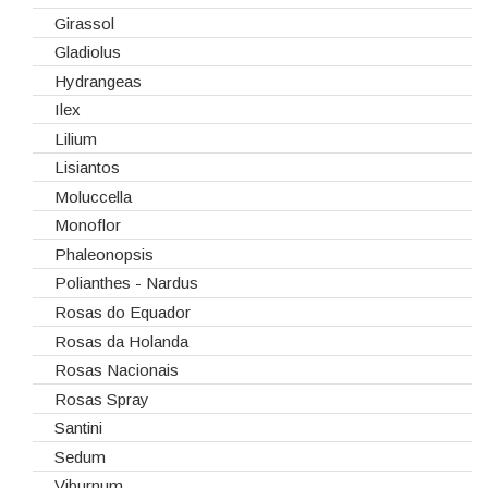
Girassol
Gladiolus
Hydrangeas
Ilex
Lilium
Lisiantos
Moluccella
Monoflor
Phaleonopsis
Polianthes - Nardus
Rosas do Equador
Rosas da Holanda
Rosas Nacionais
Rosas Spray
Santini
Sedum
Viburnum