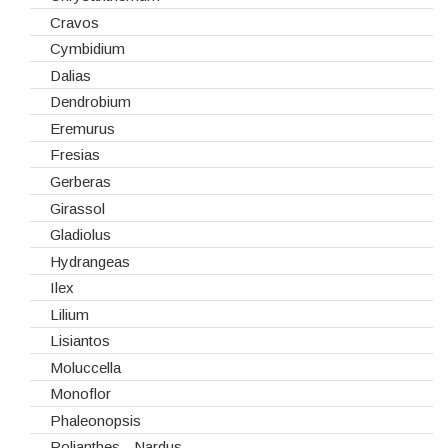
Spray
Cravos
Tabuleiros/Bases
Cymbidium
Telas/Tecidos
Dalias
Vidros
Dendrobium
Eremurus
Fresias
Gerberas
Girassol
Gladiolus
Hydrangeas
Ilex
Lilium
Lisiantos
Moluccella
Monoflor
Phaleonopsis
Polianthes - Nardus