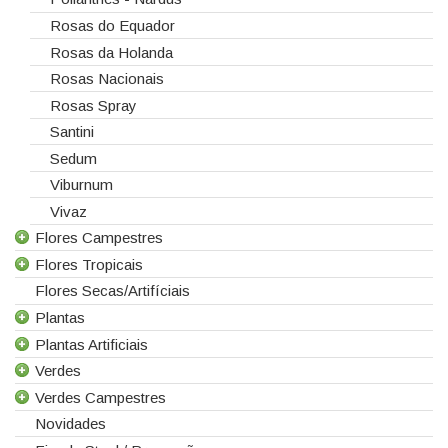
Rosas do Equador
Rosas da Holanda
Rosas Nacionais
Rosas Spray
Santini
Sedum
Viburnum
Vivaz
Flores Campestres
Flores Tropicais
Todas as Flores Campestres
Flores Secas/Artifíciais
Anigozanthos
Todas as Flores Tropicais
Plantas
Alstroemeria
Alpinias
Plantas Artificiais
Alchemilla
Berzelias
Todas as Plantas
Verdes
Amaranthus
Brunias
Gerbera de Vaso
Todas as Plantas Artificiais
Verdes Campestres
Aster
Curcuma
Phalaenopsis
Suculentas Artificiais
Todos os Verdes
Novidades
Astilbe
Gloriosas
Sanseverina
Asparagus
Todos os Verdes Campestres