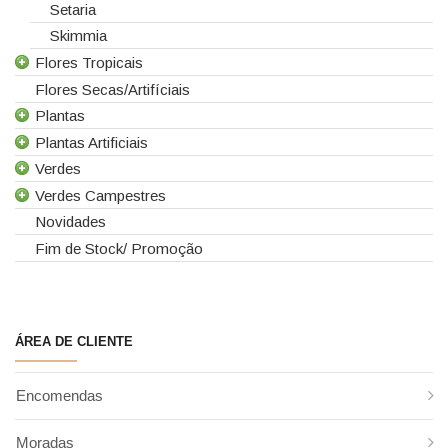
Setaria
Skimmia
Flores Tropicais
Flores Secas/Artifíciais
Todas as Flores Tropicais
Plantas
Alpinias
Plantas Artificiais
Berzelias
Todas as Plantas
Verdes
Brunias
Gerbera de Vaso
Todas as Plantas Artificiais
Verdes Campestres
Curcuma
Phalaenopsis
Suculentas Artificiais
Todos os Verdes
Novidades
Gloriosas
Sanseverina
Asparagus
Todos os Verdes Campestres
Fim de Stock/ Promoção
Helicónias
Aspidistra
Eucaliptos
Leucospermum
Chicos
Leucadendros
Proteias
Coral Fern
Cordyline
ÁREA DE CLIENTE
Criptoméria
Cycas
Encomendas
Fetos
Folha de Antúrio
Moradas