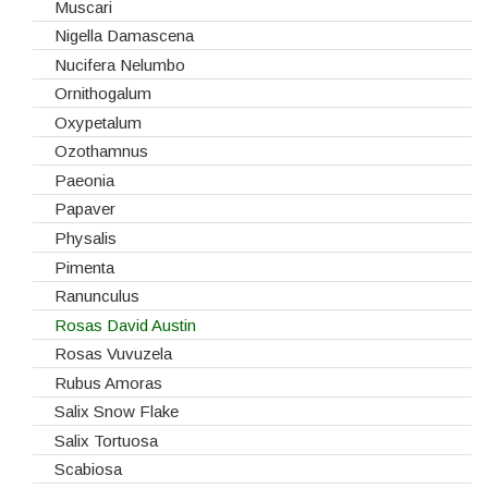
Rosas Nacionais
Muscari
Rosas Spray
Nigella Damascena
Santini
Nucifera Nelumbo
Sedum
Ornithogalum
Viburnum
Oxypetalum
Vivaz
Ozothamnus
Paeonia
Papaver
Physalis
Pimenta
Ranunculus
Rosas David Austin
Rosas Vuvuzela
Rubus Amoras
Salix Snow Flake
Salix Tortuosa
Scabiosa