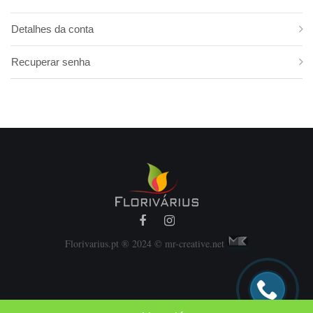
Folha de Estrelícia
Folhas Estreitas
Detalhes da conta
Monstera
Recuperar senha
Papiros
Philodendron
Pistacia
Roebelini
Ruscos
Salal
Trifern
Florivarius.pt ® 2024 © mr-creative.net