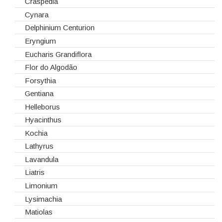
Telas/Tecidos
Dalias
Craspédia
Vidros
Dendrobium
Cynara
Eremurus
Delphinium Centurion
Fresias
Eryngium
Gerberas
Eucharis Grandiflora
Girassol
Flor do Algodão
Gladiolus
Forsythia
Hydrangeas
Gentiana
Ilex
Helleborus
Lilium
Hyacinthus
Lisiantos
Kochia
Moluccella
Lathyrus
Monoflor
Lavandula
Phaleonopsis
Liatris
Polianthes - Nardus
Limonium
Rosas do Equador
Lysimachia
Rosas da Holanda
Matiolas