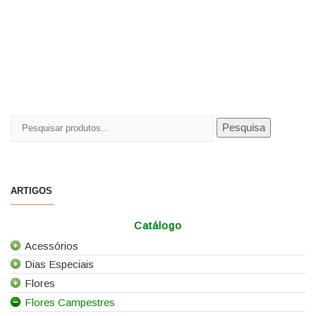
Pesquisar
Pesquisa
por:
ARTIGOS
Catálogo
Acessórios
Dias Especiais
Todos os Acessórios
Flores
Alfinetes
25 de Abril
Flores Campestres
Arames
Casamentos
Todas as Flores