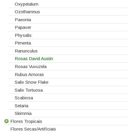
Viburnum
Oxypetalum
Vivaz
Ozothamnus
Paeonia
Papaver
Physalis
Pimenta
Ranunculus
Rosas David Austin
Rosas Vuvuzela
Rubus Amoras
Salix Snow Flake
Salix Tortuosa
Scabiosa
Setaria
Skimmia
Flores Tropicais
Flores Secas/Artifíciais
Todas as Flores Tropicais