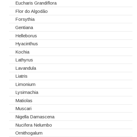
Gerberas
Eucharis Grandiflora
Girassol
Flor do Algodão
Gladiolus
Forsythia
Hydrangeas
Gentiana
Ilex
Helleborus
Lilium
Hyacinthus
Lisiantos
Kochia
Moluccella
Lathyrus
Monoflor
Lavandula
Phaleonopsis
Liatris
Polianthes - Nardus
Limonium
Rosas do Equador
Lysimachia
Rosas da Holanda
Matiolas
Rosas Nacionais
Muscari
Rosas Spray
Nigella Damascena
Santini
Nucifera Nelumbo
Sedum
Ornithogalum