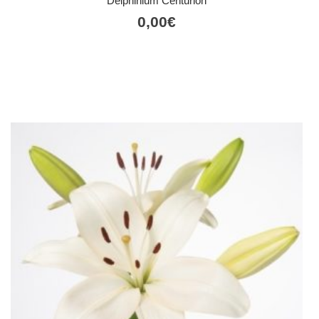
Delphinium Centurion
0,00
€