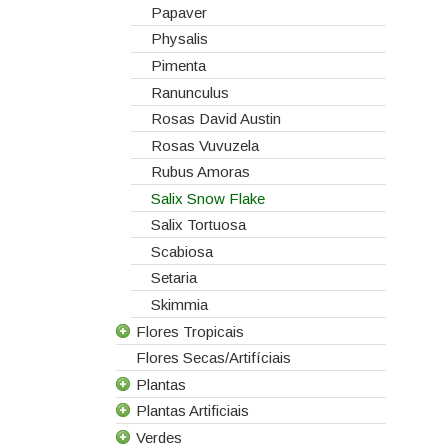
Papaver
Physalis
Pimenta
Ranunculus
Rosas David Austin
Rosas Vuvuzela
Rubus Amoras
Salix Snow Flake
Salix Tortuosa
Scabiosa
Setaria
Skimmia
Flores Tropicais
Flores Secas/Artifíciais
Todas as Flores Tropicais
Plantas
Alpinias
Plantas Artificiais
Berzelias
Todas as Plantas
Verdes
Brunias
Gerbera de Vaso
Todas as Plantas Artificiais