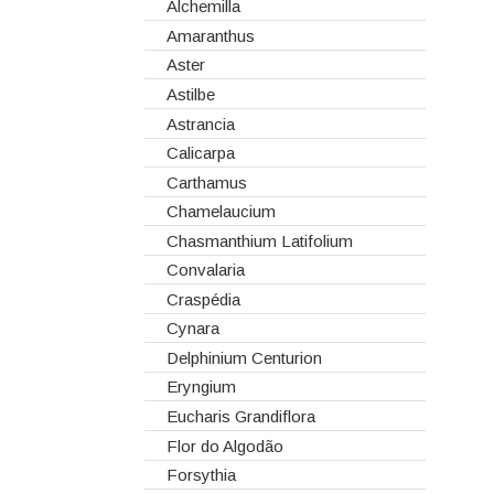
Corantes
Anêmonas
Alchemilla
Dia dos Namorados
Embalagens
Antirrinos
Amaranthus
Natal
Esponjas
Antúrios
Aster
Estruturas
Bambú
Astilbe
Fitas
Bouvardia
Astrancia
Gaiolas
Brássicas
Calicarpa
Lanternas
Celosias
Carthamus
Madeiras
Chrysanthemum
Chamelaucium
Spray
Cravos
Chasmanthium Latifolium
Tabuleiros/Bases
Cymbidium
Convalaria
Telas/Tecidos
Dalias
Craspédia
Vidros
Dendrobium
Cynara
Eremurus
Delphinium Centurion
Fresias
Eryngium
Gerberas
Eucharis Grandiflora
Girassol
Flor do Algodão
Gladiolus
Forsythia