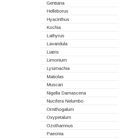
Hydrangeas
Gentiana
Ilex
Helleborus
Lilium
Hyacinthus
Lisiantos
Kochia
Moluccella
Lathyrus
Monoflor
Lavandula
Phaleonopsis
Liatris
Polianthes - Nardus
Limonium
Rosas do Equador
Lysimachia
Rosas da Holanda
Matiolas
Rosas Nacionais
Muscari
Rosas Spray
Nigella Damascena
Santini
Nucifera Nelumbo
Sedum
Ornithogalum
Viburnum
Oxypetalum
Vivaz
Ozothamnus
Paeonia