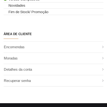
Novidades
Gloriosas
Sanseverina
Asparagus
Todos os Verdes Campestres
Fim de Stock/ Promoção
Helicónias
Aspidistra
Eucaliptos
Leucospermum
Chicos
Leucadendros
Proteias
Coral Fern
Cordyline
ÁREA DE CLIENTE
Criptoméria
Cycas
Encomendas
Fetos
Folha de Antúrio
Moradas
Folha de Estrelícia
Folhas Estreitas
Detalhes da conta
Monstera
Recuperar senha
Papiros
Philodendron
Pistacia
Roebelini
Ruscos