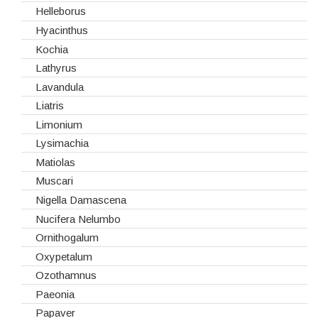
Ilex
Helleborus
Lilium
Hyacinthus
Lisiantos
Kochia
Moluccella
Lathyrus
Monoflor
Lavandula
Phaleonopsis
Liatris
Polianthes - Nardus
Limonium
Rosas do Equador
Lysimachia
Rosas da Holanda
Matiolas
Rosas Nacionais
Muscari
Rosas Spray
Nigella Damascena
Santini
Nucifera Nelumbo
Sedum
Ornithogalum
Viburnum
Oxypetalum
Vivaz
Ozothamnus
Paeonia
Papaver