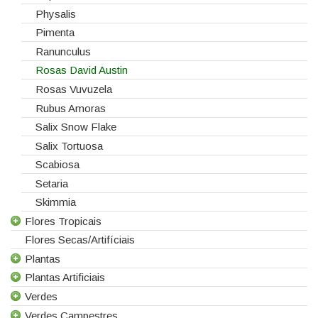
Physalis
Pimenta
Ranunculus
Rosas David Austin
Rosas Vuvuzela
Rubus Amoras
Salix Snow Flake
Salix Tortuosa
Scabiosa
Setaria
Skimmia
Flores Tropicais
Flores Secas/Artifíciais
Todas as Flores Tropicais
Plantas
Alpinias
Plantas Artificiais
Berzelias
Todas as Plantas
Verdes
Brunias
Gerbera de Vaso
Todas as Plantas Artificiais
Verdes Campestres
Curcuma
Phalaenopsis
Suculentas Artificiais
Todos os Verdes