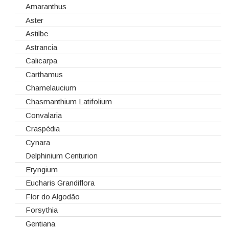
Embalagens
Natal
Antirrinos
Amaranthus
Esponjas
Antúrios
Aster
Estruturas
Bambú
Astilbe
Fitas
Bouvardia
Astrancia
Gaiolas
Brássicas
Calicarpa
Lanternas
Celosias
Carthamus
Madeiras
Chrysanthemum
Chamelaucium
Spray
Cravos
Chasmanthium Latifolium
Tabuleiros/Bases
Cymbidium
Convalaria
Telas/Tecidos
Dalias
Craspédia
Vidros
Dendrobium
Cynara
Eremurus
Delphinium Centurion
Fresias
Eryngium
Gerberas
Eucharis Grandiflora
Girassol
Flor do Algodão
Gladiolus
Forsythia
Hydrangeas
Gentiana