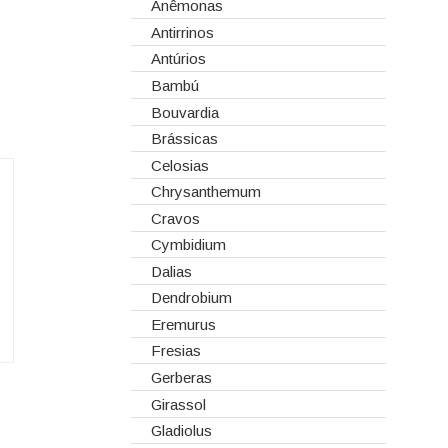
Corantes
Anêmonas
Dia dos Namorados
Embalagens
Antirrinos
Natal
Esponjas
Antúrios
Estruturas
Bambú
Fitas
Bouvardia
Gaiolas
Brássicas
Lanternas
Celosias
Madeiras
Chrysanthemum
Spray
Cravos
Tabuleiros/Bases
Cymbidium
Telas/Tecidos
Dalias
Vidros
Dendrobium
Eremurus
Fresias
Gerberas
Girassol
Gladiolus