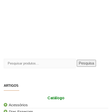
Pesquisar
Pesquisa
por:
ARTIGOS
Catálogo
Acessórios
Dias Especiais
Todos os Acessórios