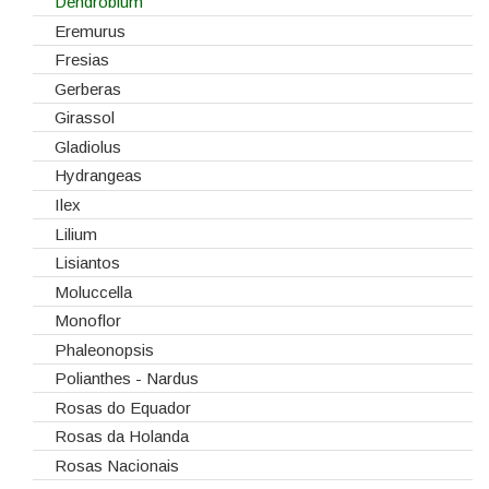
Vidros
Dendrobium
Eremurus
Fresias
Gerberas
Girassol
Gladiolus
Hydrangeas
Ilex
Lilium
Lisiantos
Moluccella
Monoflor
Phaleonopsis
Polianthes - Nardus
Rosas do Equador
Rosas da Holanda
Rosas Nacionais