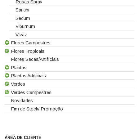
Rosas Spray
Santini
Sedum
Viburnum
Vivaz
Flores Campestres
Flores Tropicais
Todas as Flores Campestres
Flores Secas/Artifíciais
Anigozanthos
Todas as Flores Tropicais
Plantas
Alstroemeria
Alpinias
Plantas Artificiais
Alchemilla
Berzelias
Todas as Plantas
Verdes
Amaranthus
Brunias
Gerbera de Vaso
Todas as Plantas Artificiais
Verdes Campestres
Aster
Curcuma
Phalaenopsis
Suculentas Artificiais
Todos os Verdes
Novidades
Astilbe
Gloriosas
Sanseverina
Asparagus
Todos os Verdes Campestres
Fim de Stock/ Promoção
Astrancia
Helicónias
Aspidistra
Eucaliptos
Calicarpa
Leucospermum
Chicos
Leucadendros
Carthamus
Proteias
Coral Fern
Chamelaucium
Cordyline
ÁREA DE CLIENTE