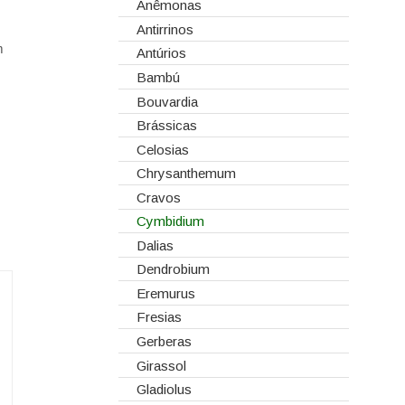
Corantes
Anêmonas
Dia dos Namorados
Embalagens
Antirrinos
Natal
m
Esponjas
Antúrios
Estruturas
Bambú
Fitas
Bouvardia
Gaiolas
Brássicas
Lanternas
Celosias
Madeiras
Chrysanthemum
Spray
Cravos
Tabuleiros/Bases
Cymbidium
Telas/Tecidos
Dalias
Vidros
Dendrobium
Eremurus
Fresias
Gerberas
Girassol
Gladiolus