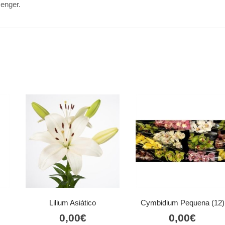
senger.
Lilium Asiático
Cymbidium Pequena (12)
0,00
€
0,00
€