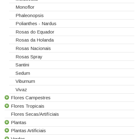
Monoflor
Phaleonopsis
Polianthes - Nardus
Rosas do Equador
Rosas da Holanda
Rosas Nacionais
Rosas Spray
Santini
Sedum
Viburnum
Vivaz
Flores Campestres
Flores Tropicais
Todas as Flores Campestres
Flores Secas/Artifíciais
Anigozanthos
Todas as Flores Tropicais
Plantas
Alstroemeria
Alpinias
Plantas Artificiais
Alchemilla
Berzelias
Todas as Plantas
Verdes
Amaranthus
Brunias
Gerbera de Vaso
Todas as Plantas Artificiais