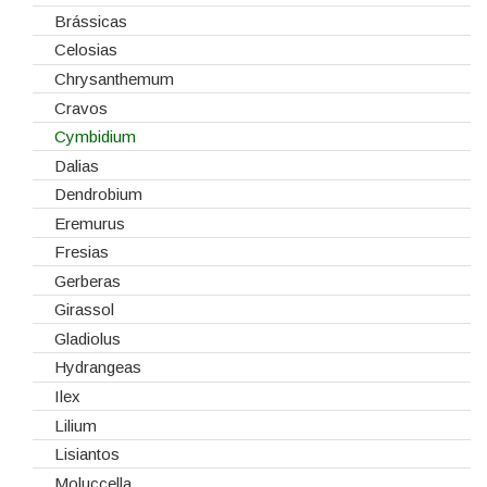
Gaiolas
Brássicas
Lanternas
Celosias
Madeiras
Chrysanthemum
Spray
Cravos
Tabuleiros/Bases
Cymbidium
Telas/Tecidos
Dalias
Vidros
Dendrobium
Eremurus
Fresias
Gerberas
Girassol
Gladiolus
Hydrangeas
Ilex
Lilium
Lisiantos
Moluccella