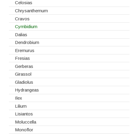
Lanternas
Celosias
Madeiras
Chrysanthemum
Spray
Cravos
Tabuleiros/Bases
Cymbidium
Telas/Tecidos
Dalias
Vidros
Dendrobium
Eremurus
Fresias
Gerberas
Girassol
Gladiolus
Hydrangeas
Ilex
Lilium
Lisiantos
Moluccella
Monoflor