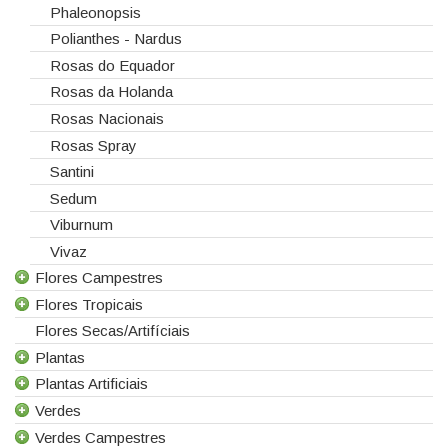
Phaleonopsis
Polianthes - Nardus
Rosas do Equador
Rosas da Holanda
Rosas Nacionais
Rosas Spray
Santini
Sedum
Viburnum
Vivaz
Flores Campestres
Flores Tropicais
Todas as Flores Campestres
Flores Secas/Artifíciais
Anigozanthos
Todas as Flores Tropicais
Plantas
Alstroemeria
Alpinias
Plantas Artificiais
Alchemilla
Berzelias
Todas as Plantas
Verdes
Amaranthus
Brunias
Gerbera de Vaso
Todas as Plantas Artificiais
Verdes Campestres
Aster
Curcuma
Phalaenopsis
Suculentas Artificiais
Todos os Verdes