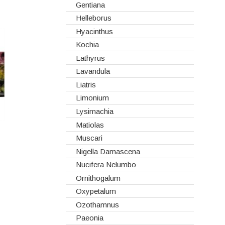
Hydrangeas
Gentiana
Ilex
Helleborus
Lilium
Hyacinthus
Lisiantos
Kochia
Moluccella
Lathyrus
Monoflor
Lavandula
Phaleonopsis
Liatris
Polianthes - Nardus
Limonium
Rosas do Equador
Lysimachia
Rosas da Holanda
Matiolas
Rosas Nacionais
Muscari
Rosas Spray
Nigella Damascena
Santini
Nucifera Nelumbo
Sedum
Ornithogalum
Viburnum
Oxypetalum
Vivaz
Ozothamnus
Paeonia