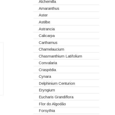
Corantes
Anêmonas
Alchemilla
Dia dos Namorados
Embalagens
Antirrinos
Amaranthus
Natal
Esponjas
Antúrios
Aster
Estruturas
Bambú
Astilbe
Fitas
Bouvardia
Astrancia
Gaiolas
Brássicas
Calicarpa
Lanternas
Celosias
Carthamus
Madeiras
Chrysanthemum
Chamelaucium
Spray
Cravos
Chasmanthium Latifolium
Tabuleiros/Bases
Cymbidium
Convalaria
Telas/Tecidos
Dalias
Craspédia
Vidros
Dendrobium
Cynara
Eremurus
Delphinium Centurion
Fresias
Eryngium
Gerberas
Eucharis Grandiflora
Girassol
Flor do Algodão
Gladiolus
Forsythia