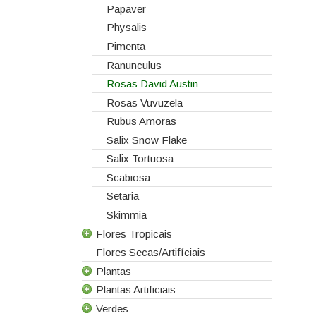
Papaver
Physalis
Pimenta
Ranunculus
Rosas David Austin
Rosas Vuvuzela
Rubus Amoras
Salix Snow Flake
Salix Tortuosa
Scabiosa
Setaria
Skimmia
Flores Tropicais
Flores Secas/Artifíciais
Todas as Flores Tropicais
Plantas
Alpinias
Plantas Artificiais
Berzelias
Todas as Plantas
Verdes
Brunias
Gerbera de Vaso
Todas as Plantas Artificiais