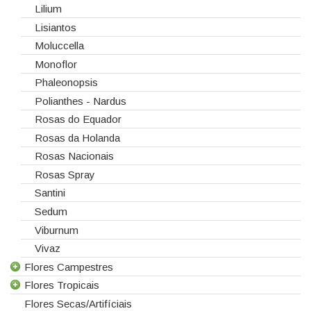
Lilium
Lisiantos
Moluccella
Monoflor
Phaleonopsis
Polianthes - Nardus
Rosas do Equador
Rosas da Holanda
Rosas Nacionais
Rosas Spray
Santini
Sedum
Viburnum
Vivaz
Flores Campestres
Flores Tropicais
Todas as Flores Campestres
Flores Secas/Artifíciais
Anigozanthos
Todas as Flores Tropicais