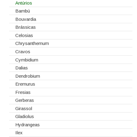
Esponjas
Antúrios
Estruturas
Bambú
Fitas
Bouvardia
Gaiolas
Brássicas
Lanternas
Celosias
Madeiras
Chrysanthemum
Spray
Cravos
Tabuleiros/Bases
Cymbidium
Telas/Tecidos
Dalias
Vidros
Dendrobium
Eremurus
Fresias
Gerberas
Girassol
Gladiolus
Hydrangeas
Ilex