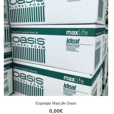
Esponjas MaxLife Oasis
0,00
€