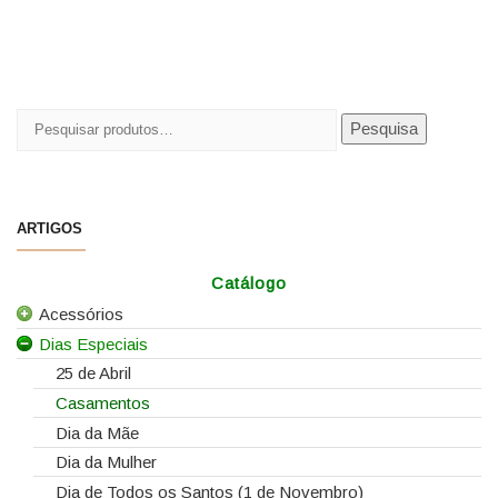
Pesquisar
Pesquisa
por:
ARTIGOS
Catálogo
Acessórios
Dias Especiais
Todos os Acessórios
Alfinetes
25 de Abril
Arames
Casamentos
Caixas e Sacos
Dia da Mãe
Cartões e Etiquetas
Dia da Mulher
Cola Fria
Dia de Todos os Santos (1 de Novembro)