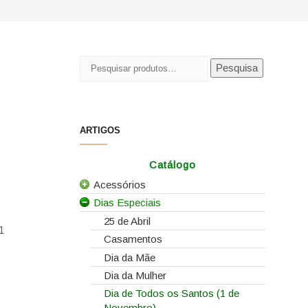
Pesquisar
Pesquisa
por:
ARTIGOS
Catálogo
Acessórios
Dias Especiais
Todos os Acessórios
Alfinetes
25 de Abril
1
Arames
Casamentos
Caixas e Sacos
Dia da Mãe
Cartões e Etiquetas
Dia da Mulher
Dia de Todos os Santos (1 de
Cola Fria
Novembro)