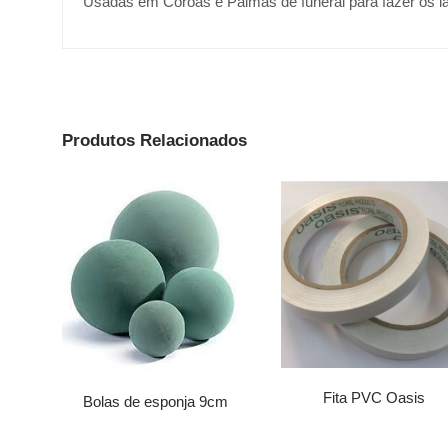
Usadas em Coroas e Palmas de funeral para fazer os l
Produtos Relacionados
Fita PVC Oasis
Bolas de esponja 9cm