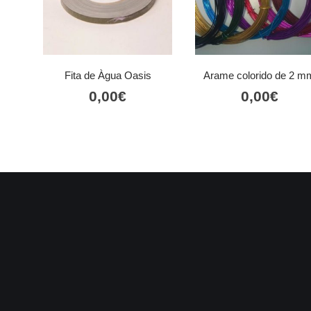
Fita de Àgua Oasis
Arame colorido de 2 m
0,00
€
0,00
€