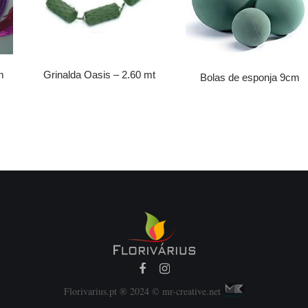
m
Grinalda Oasis – 2.60 mt
Bolas de esponja 9cm
Florivarius.pt ® 2024 © mr-creative.net