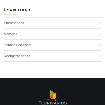
Proteias
Coral Fern
Cordyline
ÁREA DE CLIENTE
Criptoméria
Cycas
Encomendas
Fetos
Folha de Antúrio
Moradas
Folha de Estrelícia
Folhas Estreitas
Detalhes da conta
Monstera
Recuperar senha
Papiros
Philodendron
Pistacia
Roebelini
Ruscos
Salal
Trifern