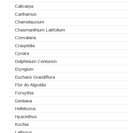
Gaiolas
Brássicas
Calicarpa
Lanternas
Celosias
Carthamus
Madeiras
Chrysanthemum
Chamelaucium
Spray
Cravos
Chasmanthium Latifolium
Tabuleiros/Bases
Cymbidium
Convalaria
Telas/Tecidos
Dalias
Craspédia
Vidros
Dendrobium
Cynara
Eremurus
Delphinium Centurion
Fresias
Eryngium
Gerberas
Eucharis Grandiflora
Girassol
Flor do Algodão
Gladiolus
Forsythia
Hydrangeas
Gentiana
Ilex
Helleborus
Lilium
Hyacinthus
Lisiantos
Kochia
Moluccella
Lathyrus