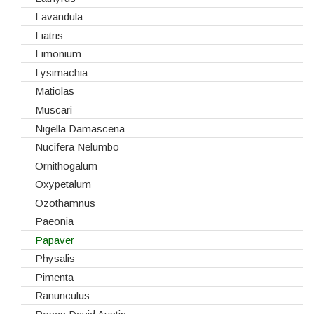
Monoflor
Lavandula
Phaleonopsis
Liatris
Polianthes - Nardus
Limonium
Rosas do Equador
Lysimachia
Rosas da Holanda
Matiolas
Rosas Nacionais
Muscari
Rosas Spray
Nigella Damascena
Santini
Nucifera Nelumbo
Sedum
Ornithogalum
Viburnum
Oxypetalum
Vivaz
Ozothamnus
Paeonia
Papaver
Physalis
Pimenta
Ranunculus