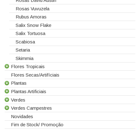
Rosas David Austin
Rosas Vuvuzela
Rubus Amoras
Salix Snow Flake
Salix Tortuosa
Scabiosa
Setaria
Skimmia
Flores Tropicais
Flores Secas/Artifíciais
Todas as Flores Tropicais
Plantas
Alpinias
Plantas Artificiais
Berzelias
Todas as Plantas
Verdes
Brunias
Gerbera de Vaso
Todas as Plantas Artificiais
Verdes Campestres
Curcuma
Phalaenopsis
Suculentas Artificiais
Todos os Verdes
Novidades
Gloriosas
Sanseverina
Asparagus
Todos os Verdes Campestres
Fim de Stock/ Promoção
Helicónias
Aspidistra
Eucaliptos
Leucospermum
Chicos
Leucadendros