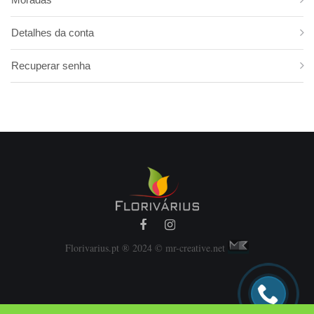
Folha de Estrelícia
Folhas Estreitas
Detalhes da conta
Monstera
Recuperar senha
Papiros
Philodendron
Pistacia
Roebelini
Ruscos
Salal
Trifern
Florivarius.pt ® 2024 © mr-creative.net