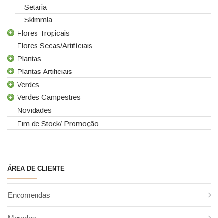
Setaria
Skimmia
Flores Tropicais
Flores Secas/Artifíciais
Todas as Flores Tropicais
Plantas
Alpinias
Plantas Artificiais
Berzelias
Todas as Plantas
Verdes
Brunias
Gerbera de Vaso
Todas as Plantas Artificiais
Verdes Campestres
Curcuma
Phalaenopsis
Suculentas Artificiais
Todos os Verdes
Novidades
Gloriosas
Sanseverina
Asparagus
Todos os Verdes Campestres
Fim de Stock/ Promoção
Helicónias
Aspidistra
Eucaliptos
Leucospermum
Chicos
Leucadendros
Proteias
Coral Fern
Cordyline
ÁREA DE CLIENTE
Criptoméria
Cycas
Encomendas
Fetos
Folha de Antúrio
Moradas