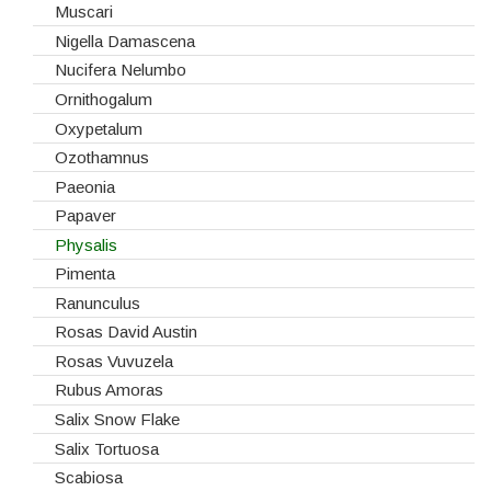
Rosas Nacionais
Muscari
Rosas Spray
Nigella Damascena
Santini
Nucifera Nelumbo
Sedum
Ornithogalum
Viburnum
Oxypetalum
Vivaz
Ozothamnus
Paeonia
Papaver
Physalis
Pimenta
Ranunculus
Rosas David Austin
Rosas Vuvuzela
Rubus Amoras
Salix Snow Flake
Salix Tortuosa
Scabiosa