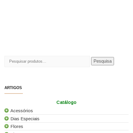
Pesquisar
Pesquisa
por:
ARTIGOS
Catálogo
Acessórios
Dias Especiais
Todos os Acessórios
Flores
Alfinetes
25 de Abril