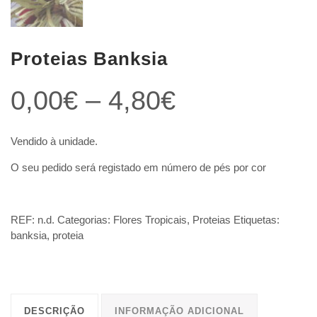
Proteias Banksia
Price
0,00
€
–
4,80
€
range:
Vendido à unidade.
O seu pedido será registado em número de pés por cor
0,00€
through
REF:
n.d.
Categorias:
Flores Tropicais
,
Proteias
Etiquetas:
banksia
,
proteia
4,80€
DESCRIÇÃO
INFORMAÇÃO ADICIONAL