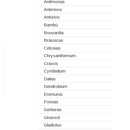
Corantes
Anêmonas
Dia dos Namorados
Embalagens
Antirrinos
Natal
Esponjas
Antúrios
Estruturas
Bambú
Fitas
Bouvardia
Gaiolas
Brássicas
Lanternas
Celosias
Madeiras
Chrysanthemum
Spray
Cravos
Tabuleiros/Bases
Cymbidium
Telas/Tecidos
Dalias
Vidros
Dendrobium
Eremurus
Fresias
Gerberas
Girassol
Gladiolus