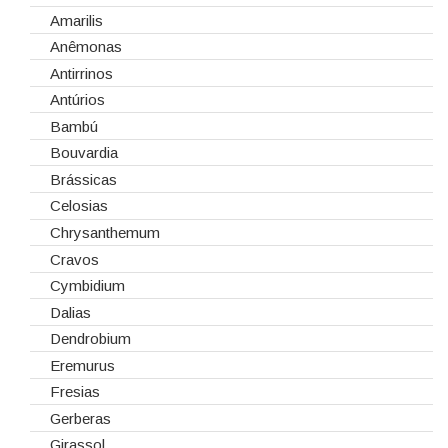
Cola Fria
Dia de Todos os Santos (1 de Novembro)
Amarilis
Corantes
Dia dos Namorados
Anêmonas
Embalagens
Natal
Antirrinos
Esponjas
Antúrios
Estruturas
Bambú
Fitas
Bouvardia
Gaiolas
Brássicas
Lanternas
Celosias
Madeiras
Chrysanthemum
Spray
Cravos
Tabuleiros/Bases
Cymbidium
Telas/Tecidos
Dalias
Vidros
Dendrobium
Eremurus
Fresias
Gerberas
Girassol