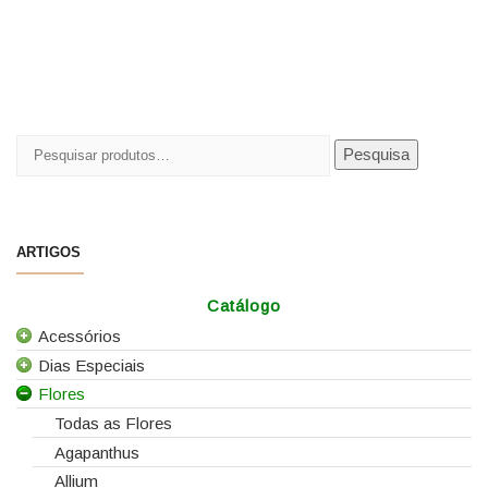
Pesquisar
Pesquisa
por:
ARTIGOS
Catálogo
Acessórios
Dias Especiais
Todos os Acessórios
Flores
Alfinetes
25 de Abril
Arames
Casamentos
Todas as Flores
Caixas e Sacos
Dia da Mãe
Agapanthus
Cartões e Etiquetas
Dia da Mulher
Allium