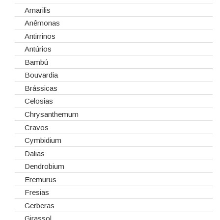
Cola Fria
Dia de Todos os Santos (1 de Novembro)
Amarilis
Corantes
Dia dos Namorados
Anêmonas
Embalagens
Natal
Antirrinos
Esponjas
Antúrios
Estruturas
Bambú
Fitas
Bouvardia
Gaiolas
Brássicas
Lanternas
Celosias
Madeiras
Chrysanthemum
Spray
Cravos
Tabuleiros/Bases
Cymbidium
Telas/Tecidos
Dalias
Vidros
Dendrobium
Eremurus
Fresias
Gerberas
Girassol