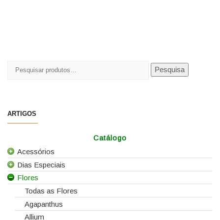
Pesquisar
Pesquisa
por:
ARTIGOS
Catálogo
Acessórios
Dias Especiais
Todos os Acessórios
Flores
Alfinetes
25 de Abril
Arames
Casamentos
Todas as Flores
Caixas e Sacos
Dia da Mãe
Agapanthus
Cartões e Etiquetas
Dia da Mulher
Allium