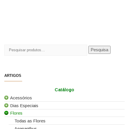
Pesquisar
Pesquisa
por:
ARTIGOS
Catálogo
Acessórios
Dias Especiais
Todos os Acessórios
Flores
Alfinetes
25 de Abril
Arames
Casamentos
Todas as Flores
Caixas e Sacos
Dia da Mãe
Agapanthus