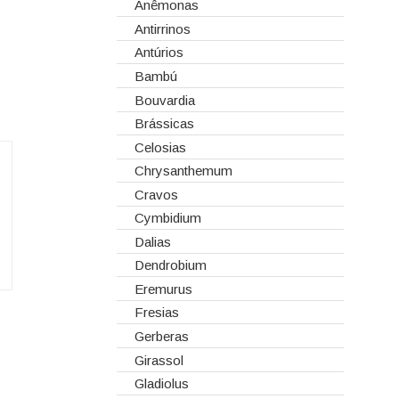
Corantes
Anêmonas
Dia dos Namorados
Embalagens
Antirrinos
Natal
Esponjas
Antúrios
Estruturas
Bambú
Fitas
Bouvardia
Gaiolas
Brássicas
Lanternas
Celosias
Madeiras
Chrysanthemum
Spray
Cravos
Tabuleiros/Bases
Cymbidium
Telas/Tecidos
Dalias
Vidros
Dendrobium
Eremurus
Fresias
Gerberas
Girassol
Gladiolus