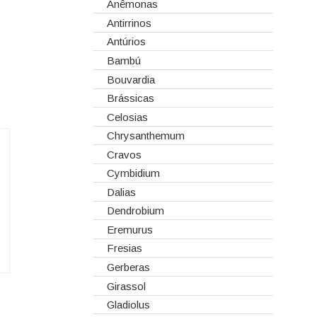
Corantes
Anêmonas
Dia dos Namorados
Embalagens
Antirrinos
Natal
Esponjas
Antúrios
Estruturas
Bambú
Fitas
Bouvardia
Gaiolas
Brássicas
Lanternas
Celosias
Madeiras
Chrysanthemum
Spray
Cravos
Tabuleiros/Bases
Cymbidium
Telas/Tecidos
Dalias
Vidros
Dendrobium
Eremurus
Fresias
Gerberas
Girassol
Gladiolus