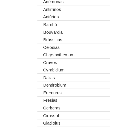
Corantes
Anêmonas
Dia dos Namorados
Embalagens
Antirrinos
Natal
Esponjas
Antúrios
Estruturas
Bambú
Fitas
Bouvardia
Gaiolas
Brássicas
Lanternas
Celosias
Madeiras
Chrysanthemum
Spray
Cravos
Tabuleiros/Bases
Cymbidium
Telas/Tecidos
Dalias
Vidros
Dendrobium
Eremurus
Fresias
Gerberas
Girassol
Gladiolus