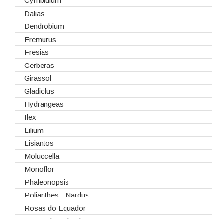
Tabuleiros/Bases
Cymbidium
Telas/Tecidos
Dalias
Vidros
Dendrobium
Eremurus
Fresias
Gerberas
Girassol
Gladiolus
Hydrangeas
Ilex
Lilium
Lisiantos
Moluccella
Monoflor
Phaleonopsis
Polianthes - Nardus
Rosas do Equador