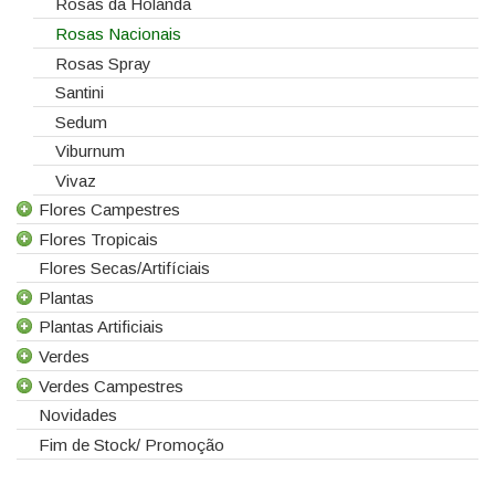
Rosas da Holanda
Rosas Nacionais
Rosas Spray
Santini
Sedum
Viburnum
Vivaz
Flores Campestres
Flores Tropicais
Todas as Flores Campestres
Flores Secas/Artifíciais
Anigozanthos
Todas as Flores Tropicais
Plantas
Alstroemeria
Alpinias
Plantas Artificiais
Alchemilla
Berzelias
Todas as Plantas
Verdes
Amaranthus
Brunias
Gerbera de Vaso
Todas as Plantas Artificiais
Verdes Campestres
Aster
Curcuma
Phalaenopsis
Suculentas Artificiais
Todos os Verdes
Novidades
Astilbe
Gloriosas
Sanseverina
Asparagus
Todos os Verdes Campestres
Fim de Stock/ Promoção
Astrancia
Helicónias
Aspidistra
Eucaliptos
Calicarpa
Leucospermum
Chicos
Leucadendros