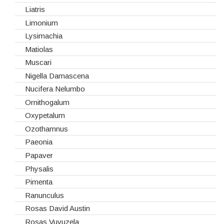
Phaleonopsis
Liatris
Polianthes - Nardus
Limonium
Rosas do Equador
Lysimachia
Rosas da Holanda
Matiolas
Rosas Nacionais
Muscari
Rosas Spray
Nigella Damascena
Santini
Nucifera Nelumbo
Sedum
Ornithogalum
Viburnum
Oxypetalum
Vivaz
Ozothamnus
Paeonia
Papaver
Physalis
Pimenta
Ranunculus
Rosas David Austin
Rosas Vuvuzela