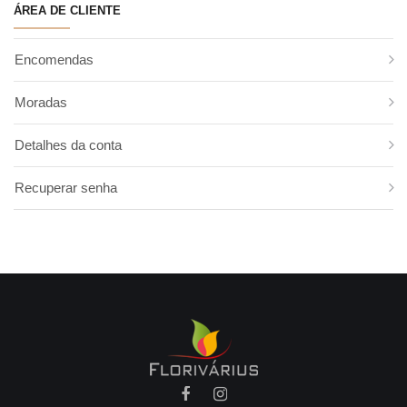
ÁREA DE CLIENTE
Criptoméria
Cycas
Encomendas
Fetos
Folha de Antúrio
Moradas
Folha de Estrelícia
Folhas Estreitas
Detalhes da conta
Monstera
Recuperar senha
Papiros
Philodendron
Pistacia
Roebelini
Ruscos
Salal
Trifern