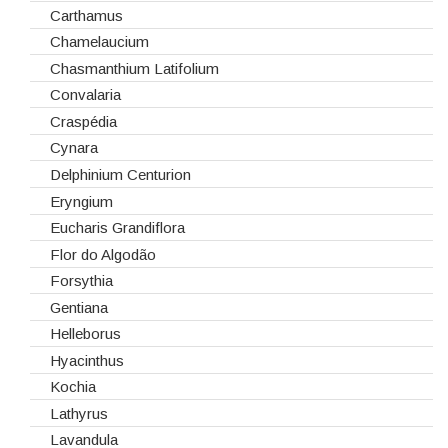
Lanternas
Celosias
Carthamus
Madeiras
Chrysanthemum
Chamelaucium
Spray
Cravos
Chasmanthium Latifolium
Tabuleiros/Bases
Cymbidium
Convalaria
Telas/Tecidos
Dalias
Craspédia
Vidros
Dendrobium
Cynara
Eremurus
Delphinium Centurion
Fresias
Eryngium
Gerberas
Eucharis Grandiflora
Girassol
Flor do Algodão
Gladiolus
Forsythia
Hydrangeas
Gentiana
Ilex
Helleborus
Lilium
Hyacinthus
Lisiantos
Kochia
Moluccella
Lathyrus
Monoflor
Lavandula