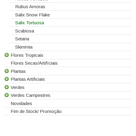
Rubus Amoras
Salix Snow Flake
Salix Tortuosa
Scabiosa
Setaria
Skimmia
Flores Tropicais
Flores Secas/Artifíciais
Todas as Flores Tropicais
Plantas
Alpinias
Plantas Artificiais
Berzelias
Todas as Plantas
Verdes
Brunias
Gerbera de Vaso
Todas as Plantas Artificiais
Verdes Campestres
Curcuma
Phalaenopsis
Suculentas Artificiais
Todos os Verdes
Novidades
Gloriosas
Sanseverina
Asparagus
Todos os Verdes Campestres
Fim de Stock/ Promoção
Helicónias
Aspidistra
Eucaliptos
Leucospermum
Chicos
Leucadendros
Proteias
Coral Fern
Cordyline