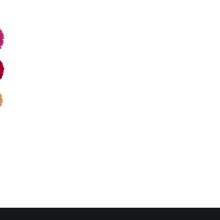
Papaver
Physalis
Pimenta
Ranunculus
Rosas David Austin
Rosas Vuvuzela
Rubus Amoras
Salix Snow Flake
Salix Tortuosa
Scabiosa
Setaria
Skimmia