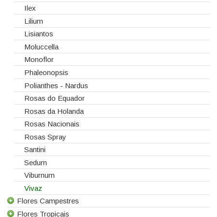
Ilex
Lilium
Lisiantos
Moluccella
Monoflor
Phaleonopsis
Polianthes - Nardus
Rosas do Equador
Rosas da Holanda
Rosas Nacionais
Rosas Spray
Santini
Sedum
Viburnum
Vivaz
Flores Campestres
Flores Tropicais
Todas as Flores Campestres