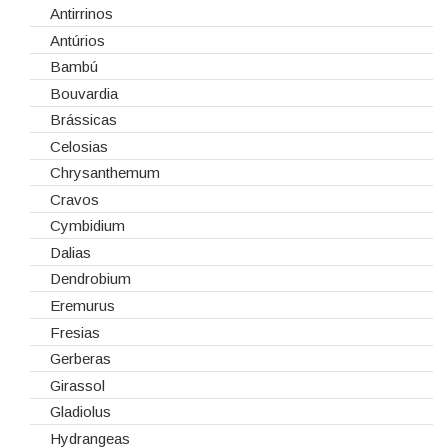
Embalagens
Natal
Antirrinos
Esponjas
Antúrios
Estruturas
Bambú
Fitas
Bouvardia
Gaiolas
Brássicas
Lanternas
Celosias
Madeiras
Chrysanthemum
Spray
Cravos
Tabuleiros/Bases
Cymbidium
Telas/Tecidos
Dalias
Vidros
Dendrobium
Eremurus
Fresias
Gerberas
Girassol
Gladiolus
Hydrangeas