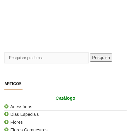
Pesquisar
Pesquisa
por:
ARTIGOS
Catálogo
Acessórios
Dias Especiais
Todos os Acessórios
Flores
Alfinetes
25 de Abril
Flores Campestres
Arames
Casamentos
Todas as Flores