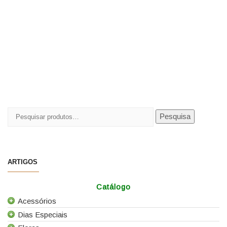
Pesquisar
Pesquisa
por:
ARTIGOS
Catálogo
Acessórios
Dias Especiais
Todos os Acessórios