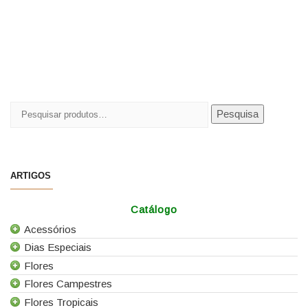
Pesquisar
Pesquisa
por:
ARTIGOS
Catálogo
Acessórios
Dias Especiais
Todos os Acessórios
Flores
Alfinetes
25 de Abril
Flores Campestres
Arames
Casamentos
Todas as Flores
Flores Tropicais
Caixas e Sacos
Dia da Mãe
Agapanthus
Todas as Flores Campestres