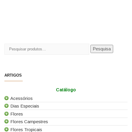
Pesquisar
Pesquisa
por:
ARTIGOS
Catálogo
Acessórios
Dias Especiais
Todos os Acessórios
Flores
Alfinetes
25 de Abril
Flores Campestres
Arames
Casamentos
Todas as Flores
Flores Tropicais
Caixas e Sacos
Dia da Mãe
Agapanthus
Todas as Flores Campestres