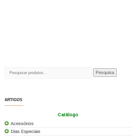
Pesquisar
Pesquisa
por:
ARTIGOS
Catálogo
Acessórios
Dias Especiais
Todos os Acessórios