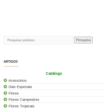
Pesquisar
Pesquisa
por:
ARTIGOS
Catálogo
Acessórios
Dias Especiais
Todos os Acessórios
Flores
Alfinetes
25 de Abril
Flores Campestres
Arames
Casamentos
Todas as Flores
Flores Tropicais
Caixas e Sacos
Dia da Mãe
Agapanthus
Todas as Flores Campestres